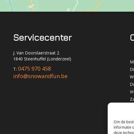
Servicecenter
J. Van Doorslaerstraat 2
1840 Steenhuffel (Londerzeel)
M
0475 970 458
T:
D
info@snowandfun.be
W
D
Vr
Z
Z
Om de beste
informatie 
deze techno