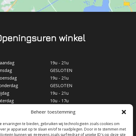
Openingsuren winkel
aandag
19u - 21u
insdag
GESLOTEN
oensdag
19u - 21u
onderdag
GESLOTEN
ijdag
19u - 21u
aterdag
10u - 17u
ondag
GESLOTEN
Beheer toestemming
 ervaringen te bieden, gebruiken wij technologieën zoals cookies om
over je apparaat op te slaan en/of te raadplegen. Door in te stemmen met
logieën kunnen wij gegevens zoals surfgedrag of unieke ID's op deze site