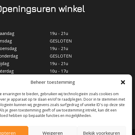
Openingsuren winkel
aandag
19u - 21u
insdag
GESLOTEN
oensdag
19u - 21u
onderdag
GESLOTEN
ijdag
19u - 21u
aterdag
10u - 17u
ondag
GESLOTEN
Beheer toestemming
 ervaringen te bieden, gebruiken wij technologieën zoals cookies om
over je apparaat op te slaan en/of te raadplegen. Door in te stemmen met
logieën kunnen wij gegevens zoals surfgedrag of unieke ID's op deze site
Als je geen toestemming geeft of uw toestemming intrekt, kan dit een
vloed hebben op bepaalde functies en mogelijkheden.
epteren
Weigeren
Bekijk voorkeuren