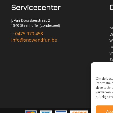
Servicecenter
J. Van Doorslaerstraat 2
1840 Steenhuffel (Londerzeel)
M
0475 970 458
T:
D
info@snowandfun.be
W
D
Vr
Z
Z
Om de beste
informatie 
deze techno
verwerken. 
nadelige in
Acc