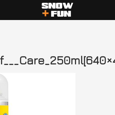
___Care_250ml[640×4