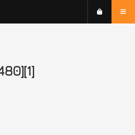
80][1]