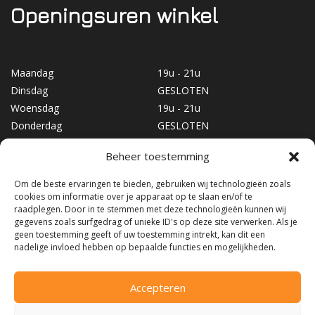
Openingsuren winkel
Maandag
19u - 21u
Dinsdag
GESLOTEN
Woensdag
19u - 21u
Donderdag
GESLOTEN
Vrijdag
19u - 21u
Beheer toestemming
Zaterdag
10u - 17u
Zondag
GESLOTEN
Om de beste ervaringen te bieden, gebruiken wij technologieën zoals
cookies om informatie over je apparaat op te slaan en/of te
raadplegen. Door in te stemmen met deze technologieën kunnen wij
gegevens zoals surfgedrag of unieke ID's op deze site verwerken. Als je
geen toestemming geeft of uw toestemming intrekt, kan dit een
nadelige invloed hebben op bepaalde functies en mogelijkheden.
Accepteren
©2026
Snow & Fun
|
Algemene voorwaarden