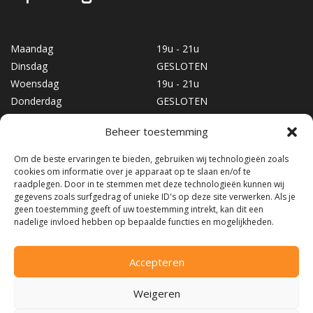
Maandag
19u - 21u
Dinsdag
GESLOTEN
Woensdag
19u - 21u
Donderdag
GESLOTEN
Vrijdag
19u - 21u
Beheer toestemming
Zaterdag
10u - 17u
Zondag
GESLOTEN
Om de beste ervaringen te bieden, gebruiken wij technologieën zoals
cookies om informatie over je apparaat op te slaan en/of te
raadplegen. Door in te stemmen met deze technologieën kunnen wij
gegevens zoals surfgedrag of unieke ID's op deze site verwerken. Als je
geen toestemming geeft of uw toestemming intrekt, kan dit een
nadelige invloed hebben op bepaalde functies en mogelijkheden.
Accepteren
©2026
Snow & Fun
|
Algemene voorwaarden
Weigeren