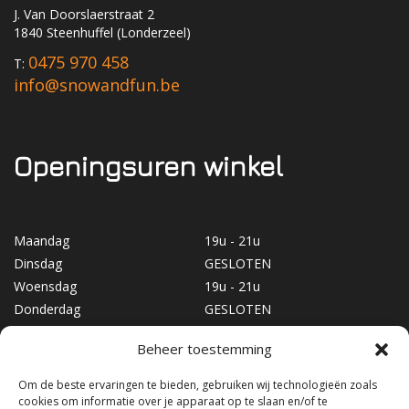
J. Van Doorslaerstraat 2
1840 Steenhuffel (Londerzeel)
0475 970 458
T:
info@snowandfun.be
Openingsuren winkel
Maandag
19u - 21u
Dinsdag
GESLOTEN
Woensdag
19u - 21u
Donderdag
GESLOTEN
Vrijdag
19u - 21u
Beheer toestemming
Zaterdag
10u - 17u
Zondag
GESLOTEN
Om de beste ervaringen te bieden, gebruiken wij technologieën zoals
cookies om informatie over je apparaat op te slaan en/of te