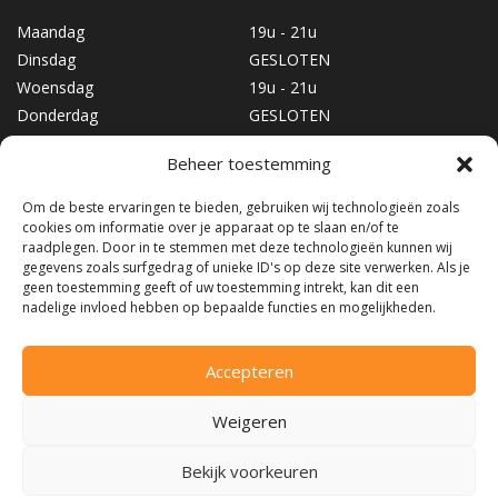
Maandag
19u - 21u
Dinsdag
GESLOTEN
Woensdag
19u - 21u
Donderdag
GESLOTEN
Vrijdag
19u - 21u
Beheer toestemming
Zaterdag
10u - 17u
Zondag
GESLOTEN
Om de beste ervaringen te bieden, gebruiken wij technologieën zoals
cookies om informatie over je apparaat op te slaan en/of te
raadplegen. Door in te stemmen met deze technologieën kunnen wij
gegevens zoals surfgedrag of unieke ID's op deze site verwerken. Als je
geen toestemming geeft of uw toestemming intrekt, kan dit een
nadelige invloed hebben op bepaalde functies en mogelijkheden.
Accepteren
©2026
Snow & Fun
|
Algemene voorwaarden
Weigeren
Bekijk voorkeuren