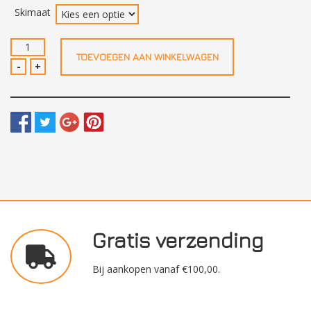
prijs
prijs
Skimaat
was:
is:
Völkl
TOEVOEGEN AAN WINKELWAGEN
SC
€879,00.
€699,00.
-
+
White/Grey
aantal
Gratis verzending
Bij aankopen vanaf €100,00.