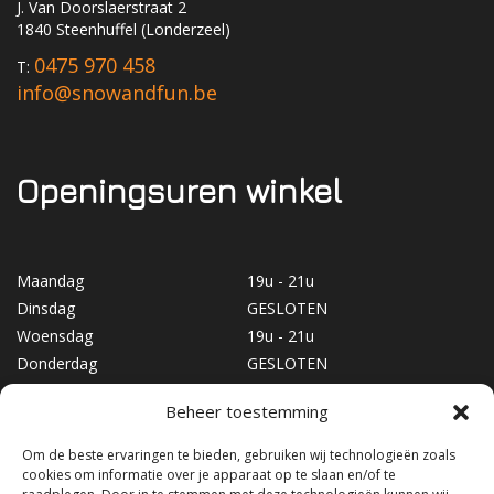
J. Van Doorslaerstraat 2
1840 Steenhuffel (Londerzeel)
0475 970 458
T:
info@snowandfun.be
Openingsuren winkel
Maandag
19u - 21u
Dinsdag
GESLOTEN
Woensdag
19u - 21u
Donderdag
GESLOTEN
Vrijdag
19u - 21u
Beheer toestemming
Zaterdag
10u - 17u
Zondag
GESLOTEN
Om de beste ervaringen te bieden, gebruiken wij technologieën zoals
cookies om informatie over je apparaat op te slaan en/of te