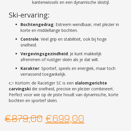
kantenwissels en een dynamische skistijl.
Ski-ervaring:
Bochtengedrag
: Extreem wendbaar, met plezier in
korte en middellange bochten.
Controle
: Veel grip en stabiliteit, ook bij hoge
snelheid.
Vergevingsgezindheid
: Je kunt makkelijk
afremmen of rustiger skiën als je dat wilt.
Karakter
: Sportief, speels en energiek, maar toch
verrassend toegankelijk.
👉 Kortom: de Racetiger SC is een
slalomgerichte
carvingski
die snelheid, precisie en plezier combineert.
Perfect voor wie op de piste houdt van dynamische, korte
bochten en sportief skiën.
Oorspronkelijke
Huidige
€
879,00
€
699,00