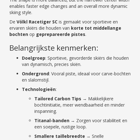
enables faster edge changes and an overall more dynamic
skiing style.
De
Völkl Racetiger SC
is gemaakt voor sportieve en
ervaren skiërs die houden van
korte tot middellange
bochten
op
geprepareerde pistes
.
Belangrijkste kenmerken:
Doelgroep
: Sportieve, gevorderde skiërs die houden
van dynamisch, precies skiën.
Ondergrond
: Vooral piste, ideaal voor carve-bochten
en slalomstijl.
Technologieën
:
Tailored Carbon Tips
→ Makkelijkere
bochtinitiatie, meer wendbaarheid en minder
inspanning.
Titanal-banden
→ Zorgen voor stabiliteit en
een soepele, rustige loop.
Smallere taillebreedte
→ Snelle