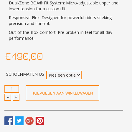
Dual-Zone BOA® Fit System: Micro-adjustable upper and
lower tension for a custom fit.
Responsive Flex: Designed for powerful riders seeking
precision and control.
Out-of-the-Box Comfort: Pre-broken-in feel for all-day
performance.
€
490,00
SCHOENMATEN US
BURTON
TOEVOEGEN AAN WINKELWAGEN
Highshot
-
+
X
step
on
aantal