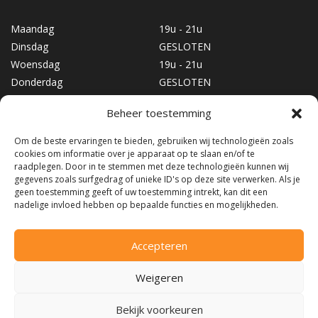
Maandag
19u - 21u
Dinsdag
GESLOTEN
Woensdag
19u - 21u
Donderdag
GESLOTEN
Vrijdag
19u - 21u
Beheer toestemming
Zaterdag
10u - 17u
Zondag
GESLOTEN
Om de beste ervaringen te bieden, gebruiken wij technologieën zoals
cookies om informatie over je apparaat op te slaan en/of te
raadplegen. Door in te stemmen met deze technologieën kunnen wij
gegevens zoals surfgedrag of unieke ID's op deze site verwerken. Als je
geen toestemming geeft of uw toestemming intrekt, kan dit een
nadelige invloed hebben op bepaalde functies en mogelijkheden.
Accepteren
©2026
Snow & Fun
|
Algemene voorwaarden
Weigeren
Bekijk voorkeuren