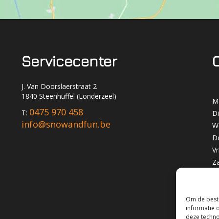
Servicecenter
J. Van Doorslaerstraat 2
1840 Steenhuffel (Londerzeel)
M
0475 970 458
T:
D
info@snowandfun.be
W
D
Vr
Z
Z
Om de beste
informatie 
deze techno