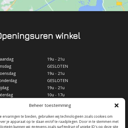
Openingsuren winkel
aandag
19u - 21u
insdag
GESLOTEN
oensdag
19u - 21u
onderdag
GESLOTEN
ijdag
19u - 21u
aterdag
10u - 17u
ondag
GESLOTEN
Beheer toestemming
 ervaringen te bieden, gebruiken wij technologieën zoals cookies om
over je apparaat op te slaan en/of te raadplegen. Door in te stemmen met
logieën kunnen wij gegevens zoals surfgedrag of unieke ID's op deze site